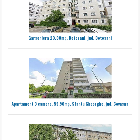
Garsoniera 23,30mp, Botosani, jud. Botosani
Apartament 3 camere, 59,96mp, Sfantu Gheorghe, jud. Covasna