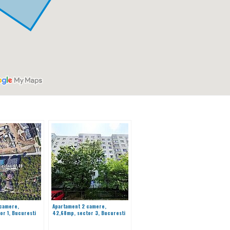
 camere,
Apartament 2 camere,
or 1, Bucuresti
42,68mp, sector 3, Bucuresti