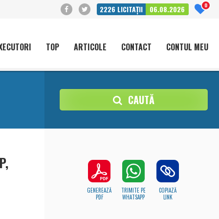
0
2226
LICITAȚII
06.08.2026
XECUTORI
TOP
ARTICOLE
CONTACT
CONTUL MEU
CAUTĂ
P,
GENEREAZĂ
TRIMITE PE
COPIAZĂ
PDF
WHATSAPP
LINK