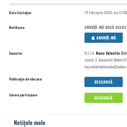
19 februarie 2024, ora 12:0
Data licitației:
ANUNȚĂ-MĂ DACĂ ACEASTĂ
Notificare:
ANUNȚĂ-MĂ
B.E.J.A.
Nanu Valentin Cri
Executor:
sector 3, Bucuresti Mobil 
bej.valentindimache@yahoo
Publicație de vânzare:
DESCARCĂ
Cerere participare:
DESCARCĂ
Notițele mele