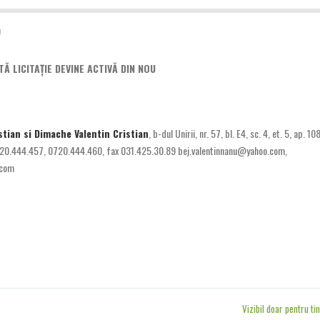
0
 LICITAȚIE DEVINE ACTIVĂ DIN NOU
stian si Dimache Valentin Cristian
, b-dul Unirii, nr. 57, bl. E4, sc. 4, et. 5, ap. 108
0720.444.457, 0720.444.460, fax 031.425.30.89 bej.valentinnanu@yahoo.com,
.com
Vizibil doar pentru ti