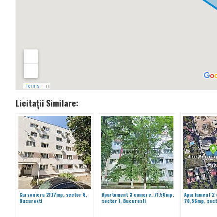
Licitații Similare:
Garsoniera 21,17mp, sector 6,
Apartament 3 camere, 71,50mp,
Apartament 2
Bucuresti
sector 1, Bucuresti
70,56mp, sect