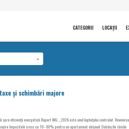
CATEGORII
LOCAȚII
E
 taxe și schimbări majore
ă spre eficiență energetică Raport ING: „2026 este anul înghețului controlat. Revenire
răbușire Impozitele cresc cu 70–80% pentru un apartament obișnuit Dobânzile rămân