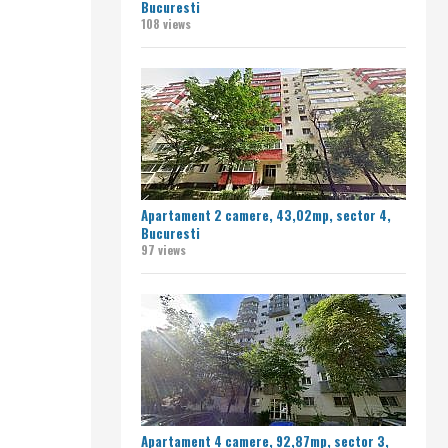
Bucuresti
108 views
Apartament 2 camere, 43,02mp, sector 4,
Bucuresti
97 views
Apartament 4 camere, 92,87mp, sector 3,