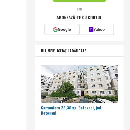
sau
ABONEAZĂ-TE CU CONTUL
Google
Yahoo
Y!
ULTIMELE LICITAȚII ADĂUGATE
Garsoniera 23,30mp, Botosani, jud.
Botosani