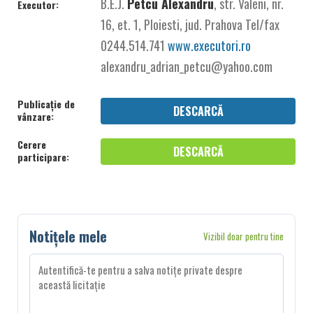
B.E.J.
Petcu Alexandru
, str. Valeni, nr.
Executor:
16, et. 1, Ploiesti, jud. Prahova Tel/fax
0244.514.741
www.executori.ro
alexandru_adrian_petcu@yahoo.com
Publicație de
DESCARCĂ
vânzare:
Cerere
DESCARCĂ
participare:
Notițele mele
Vizibil doar pentru tine