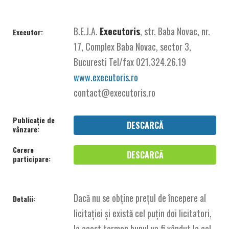
B.E.J.A.
Executoris
, str. Baba Novac, nr.
Executor:
17, Complex Baba Novac, sector 3,
Bucuresti Tel/fax 021.324.26.19
www.executoris.ro
contact@executoris.ro
Publicație de
DESCARCĂ
vânzare:
Cerere
DESCARCĂ
participare:
Dacă nu se obține prețul de începere al
Detalii:
licitației și există cel puțin doi licitatori,
la acest termen bunul va fi vândut la cel