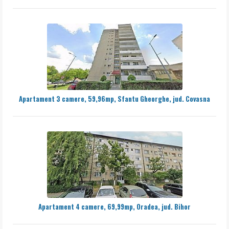
Apartament 3 camere, 59,96mp, Sfantu Gheorghe, jud. Covasna
Apartament 4 camere, 69,99mp, Oradea, jud. Bihor