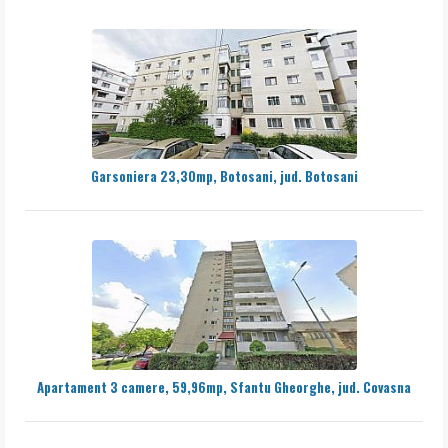
Garsoniera 23,30mp, Botosani, jud. Botosani
Apartament 3 camere, 59,96mp, Sfantu Gheorghe, jud. Covasna