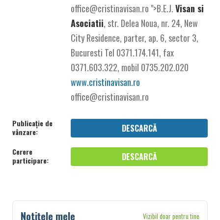
office@cristinavisan.ro ">B.E.J.
Visan si
Asociatii
, str. Delea Noua, nr. 24, New
City Residence, parter, ap. 6, sector 3,
Bucuresti Tel 0371.174.141, fax
0371.603.322, mobil 0735.202.020
www.cristinavisan.ro
office@cristinavisan.ro
Publicație de
DESCARCĂ
vânzare:
Cerere
DESCARCĂ
participare:
Notițele mele
Vizibil doar pentru tine