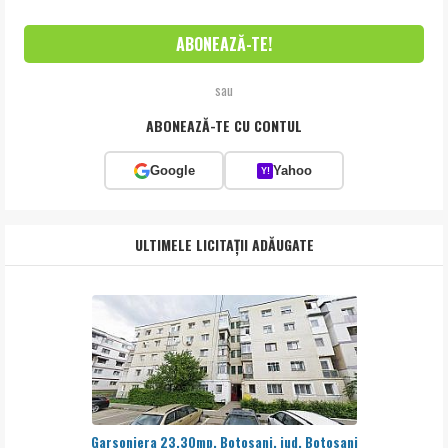
sau
ABONEAZĂ-TE CU CONTUL
Google
Yahoo
Y!
ULTIMELE LICITAȚII ADĂUGATE
Garsoniera 23,30mp, Botosani, jud. Botosani