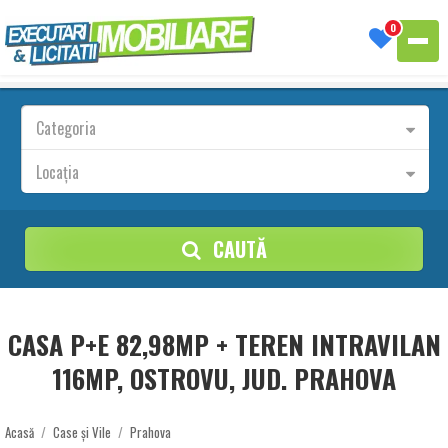
0
Categoria
Locația
CAUTĂ
CASA P+E 82,98MP + TEREN INTRAVILAN
116MP, OSTROVU, JUD. PRAHOVA
Acasă
/
Case și Vile
/
Prahova