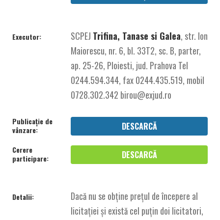
SCPEJ
Trifina, Tanase si Galea
, str. Ion
Executor:
Maiorescu, nr. 6, bl. 33T2, sc. B, parter,
ap. 25-26, Ploiesti, jud. Prahova Tel
0244.594.344, fax 0244.435.519, mobil
0728.302.342 birou@exjud.ro
Publicație de
DESCARCĂ
vânzare:
Cerere
DESCARCĂ
participare:
Dacă nu se obține prețul de începere al
Detalii:
licitației și există cel puțin doi licitatori,