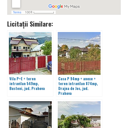
Licitații Similare:
Vila P+E + teren
Casa P 94mp + anexe +
intravilan 549mp,
teren intravilan 874mp,
Busteni, jud. Prahova
Drajna de Jos, jud.
Prahova