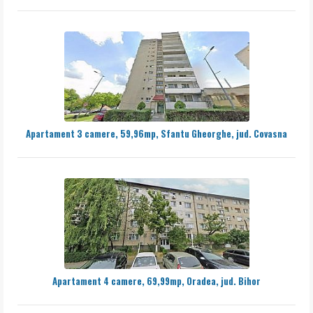
Apartament 3 camere, 59,96mp, Sfantu Gheorghe, jud. Covasna
Apartament 4 camere, 69,99mp, Oradea, jud. Bihor