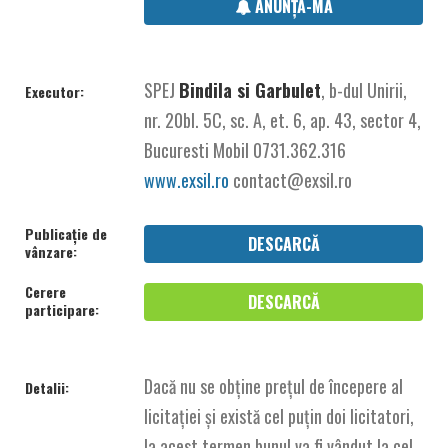
ANUNȚĂ-MĂ
SPEJ
Bindila si Garbulet
, b-dul Unirii,
Executor:
nr. 20bl. 5C, sc. A, et. 6, ap. 43, sector 4,
Bucuresti Mobil 0731.362.316
www.exsil.ro
contact@exsil.ro
Publicație de
DESCARCĂ
vânzare:
Cerere
DESCARCĂ
participare:
Dacă nu se obține prețul de începere al
Detalii:
licitației și există cel puțin doi licitatori,
la acest termen bunul va fi vândut la cel