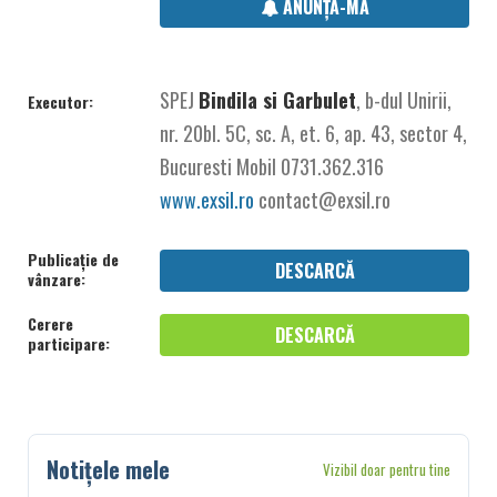
ANUNȚĂ-MĂ
SPEJ
Bindila si Garbulet
, b-dul Unirii,
Executor:
nr. 20bl. 5C, sc. A, et. 6, ap. 43, sector 4,
Bucuresti Mobil 0731.362.316
www.exsil.ro
contact@exsil.ro
Publicație de
DESCARCĂ
vânzare:
Cerere
DESCARCĂ
participare:
Notițele mele
Vizibil doar pentru tine