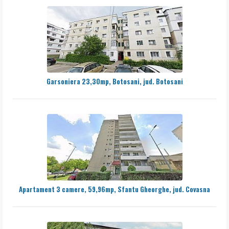
Garsoniera 23,30mp, Botosani, jud. Botosani
Apartament 3 camere, 59,96mp, Sfantu Gheorghe, jud. Covasna