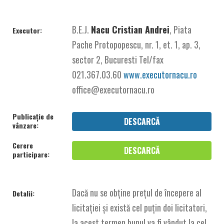
B.E.J.
Nacu Cristian Andrei
, Piata
Executor:
Pache Protopopescu, nr. 1, et. 1, ap. 3,
sector 2, Bucuresti Tel/fax
021.367.03.60
www.executornacu.ro
office@executornacu.ro
Publicație de
DESCARCĂ
vânzare:
Cerere
DESCARCĂ
participare:
Dacă nu se obține prețul de începere al
Detalii:
licitației și există cel puțin doi licitatori,
la acest termen bunul va fi vândut la cel