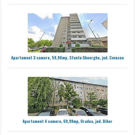
Apartament 3 camere, 59,96mp, Sfantu Gheorghe, jud. Covasna
Apartament 4 camere, 69,99mp, Oradea, jud. Bihor