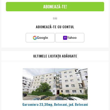
sau
ABONEAZĂ-TE CU CONTUL
Google
Yahoo
Y!
ULTIMELE LICITAȚII ADĂUGATE
Garsoniera 23,30mp, Botosani, jud. Botosani