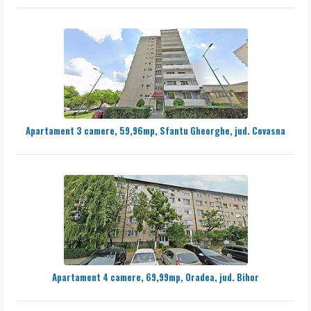
Apartament 3 camere, 59,96mp, Sfantu Gheorghe, jud. Covasna
Apartament 4 camere, 69,99mp, Oradea, jud. Bihor