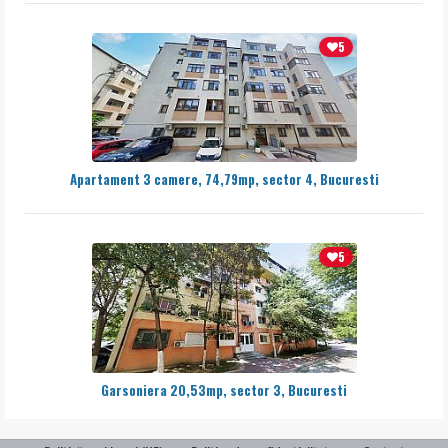
5
Apartament 3 camere, 74,79mp, sector 4, Bucuresti
5
Garsoniera 20,53mp, sector 3, Bucuresti