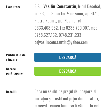
B.E.J.
Vasiliu Constantin
, b-dul Decebal,
Executor:
nr. 33, bl. I3, parter + mezanin, ap. 61/1,
Piatra Neamt, jud. Neamt Tel
0333.408.952, fax 0233.790.007, mobil
0758.627.162, 0748.231.233
bejvasiliuconstantin@yahoo.com
Publicație de
DESCARCĂ
vânzare:
Cerere
DESCARCĂ
participare:
Dacă nu se obține prețul de începere al
Detalii:
licitației și există cel puțin doi licitatori,
la acest termen bunul va fi vândut la cel