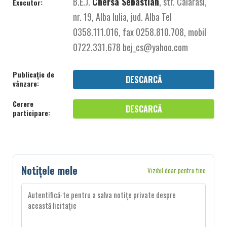
B.E.J.
Chersa Sebastian
, str. Calarasi,
Executor:
nr. 19, Alba Iulia, jud. Alba Tel
0358.111.016, fax 0258.810.708, mobil
0722.331.678 bej_cs@yahoo.com
Publicație de
DESCARCĂ
vânzare:
Cerere
DESCARCĂ
participare:
Notițele mele
Vizibil doar pentru tine