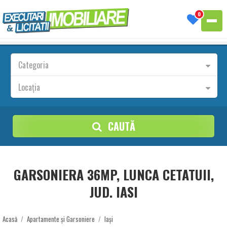
0
Categoria
Locația
CAUTĂ
GARSONIERA 36MP, LUNCA CETATUII,
JUD. IASI
Acasă
/
Apartamente și Garsoniere
/
Iași