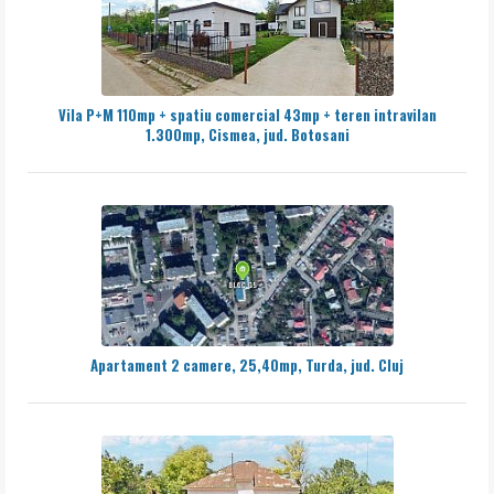
Vila P+M 110mp + spatiu comercial 43mp + teren intravilan
1.300mp, Cismea, jud. Botosani
Apartament 2 camere, 25,40mp, Turda, jud. Cluj