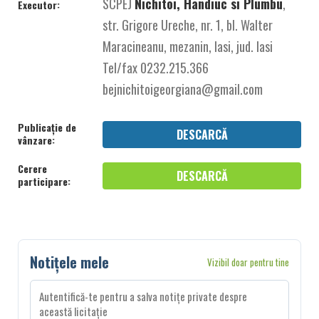
SCPEJ
Nichitoi, Handiuc si Plumbu
,
Executor:
str. Grigore Ureche, nr. 1, bl. Walter
Maracineanu, mezanin, Iasi, jud. Iasi
Tel/fax 0232.215.366
bejnichitoigeorgiana@gmail.com
Publicație de
DESCARCĂ
vânzare:
Cerere
DESCARCĂ
participare:
Notițele mele
Vizibil doar pentru tine