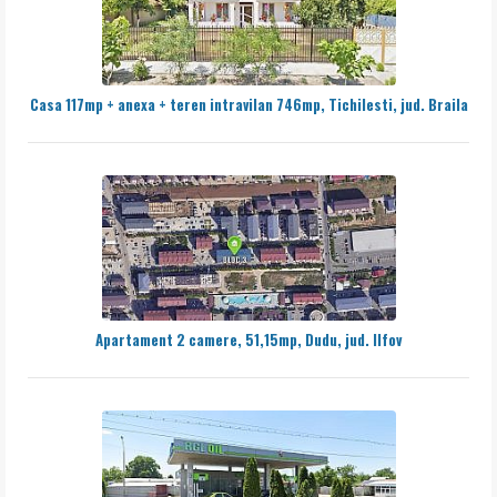
Casa 117mp + anexa + teren intravilan 746mp, Tichilesti, jud. Braila
Apartament 2 camere, 51,15mp, Dudu, jud. Ilfov