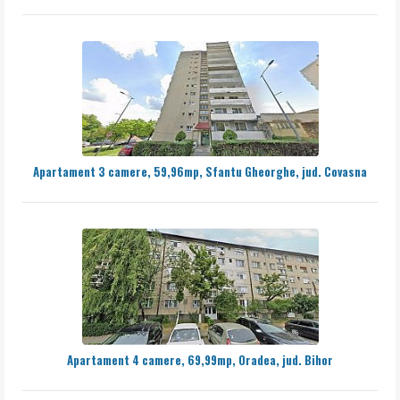
Apartament 3 camere, 59,96mp, Sfantu Gheorghe, jud. Covasna
Apartament 4 camere, 69,99mp, Oradea, jud. Bihor