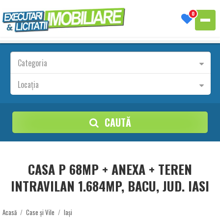
0
Categoria
Locația
CAUTĂ
CASA P 68MP + ANEXA + TEREN
INTRAVILAN 1.684MP, BACU, JUD. IASI
Acasă
/
Case și Vile
/
Iași