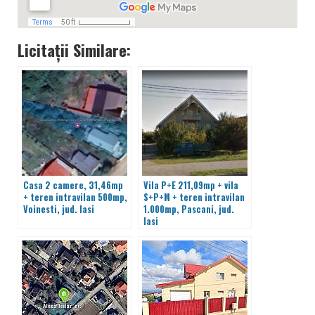
Licitații Similare:
Casa 2 camere, 31,46mp
Vila P+E 211,09mp + vila
+ teren intravilan 500mp,
S+P+M + teren intravilan
Voinesti, jud. Iasi
1.000mp, Pascani, jud.
Iasi