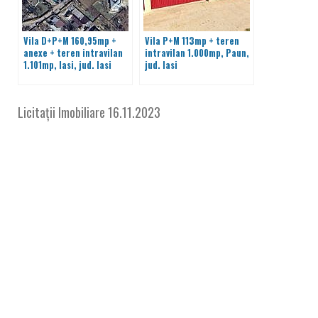
Vila D+P+M 160,95mp +
Vila P+M 113mp + teren
anexe + teren intravilan
intravilan 1.000mp, Paun,
1.101mp, Iasi, jud. Iasi
jud. Iasi
Licitații Imobiliare
16.11.2023