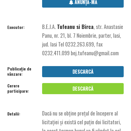
ANUNȚĂ-MĂ
B.E.J.A.
Tufeanu si Birca
, str. Anastasie
Executor:
Panu, nr. 21, bl. 7 Noiembrie, parter, Iasi,
jud. Iasi Tel 0232.263.699, fax
0232.411.099 bej.tufeanu@gmail.com
Publicație de
DESCARCĂ
vânzare:
Cerere
DESCARCĂ
participare:
Dacă nu se obține prețul de începere al
Detalii:
licitației și există cel puțin doi licitatori,
la acest termen bunul va fi vândut la cel