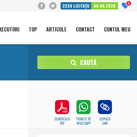
0
2228
LICITAȚII
08.08.2026
XECUTORI
TOP
ARTICOLE
CONTACT
CONTUL MEU
CAUTĂ
GENEREAZĂ
TRIMITE PE
COPIAZĂ
PDF
WHATSAPP
LINK