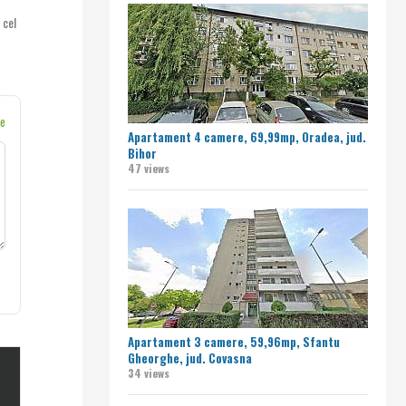
 cel
ne
Apartament 4 camere, 69,99mp, Oradea, jud.
Bihor
47 views
Apartament 3 camere, 59,96mp, Sfantu
Gheorghe, jud. Covasna
34 views