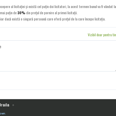
epere al licitației și există cel puțin doi licitatori, la acest termen bunul va fi vândut la
 mai puțin de
30%
din prețul de pornire al primei licitații.
ar dacă există o singură persoană care oferă prețul de la care începe licitația.
Vizibil doar pentru ti