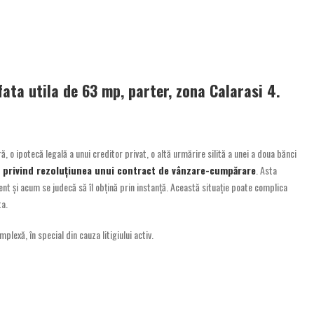
ata utila de 63 mp, parter, zona Calarasi 4.
, o ipotecă legală a unui creditor privat, o altă urmărire silită a unei a doua bănci
ră privind rezoluțiunea unui contract de vânzare-cumpărare
. Asta
și acum se judecă să îl obțină prin instanță. Această situație poate complica
ta.
plexă, în special din cauza litigiului activ.