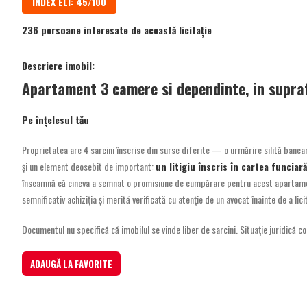
INDEX ELI: 45/100
236 persoane interesate de această licitație
Descriere imobil:
Apartament 3 camere si dependinte, in supraf
Pe înțelesul tău
Proprietatea are 4 sarcini înscrise din surse diferite — o urmărire silită bancară
și un element deosebit de important:
un litigiu înscris în cartea funcia
înseamnă că cineva a semnat o promisiune de cumpărare pentru acest apartament 
semnificativ achiziția și merită verificată cu atenție de un avocat înainte de a lici
Documentul nu specifică că imobilul se vinde liber de sarcini. Situație juridică com
ADAUGĂ LA FAVORITE