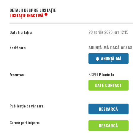
DETALII DESPRE LICITAȚIE
LICITAȚIE INACTIVĂ
29 aprilie 2026, ora 12:15
Data licitației:
ANUNȚĂ-MĂ DACĂ ACEASTĂ
Notificare:
ANUNȚĂ-MĂ
SCPEJ
Placinta
Executor:
DATE CONTACT
Publicație de vânzare:
DESCARCĂ
Cerere participare:
DESCARCĂ