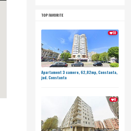
TOP FAVORITE
10
Apartament 3 camere, 62,82mp, Constanta,
jud. Constanta
8