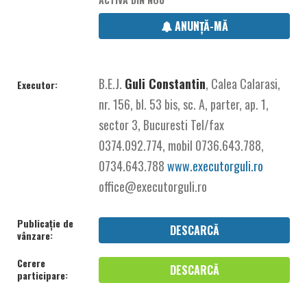
ANUNȚĂ-MĂ
B.E.J.
Guli Constantin
, Calea Calarasi,
Executor:
nr. 156, bl. 53 bis, sc. A, parter, ap. 1,
sector 3, Bucuresti Tel/fax
0374.092.774, mobil 0736.643.788,
0734.643.788
www.executorguli.ro
office@executorguli.ro
Publicație de
DESCARCĂ
vânzare:
Cerere
DESCARCĂ
participare: