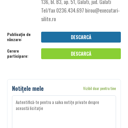
136, bl. B3, ap. 51, Galati, jud. Galati
Tel/fax 0236.434.697 birou@executari-
silite.ro
Publicație de
DESCARCĂ
vânzare:
Cerere
DESCARCĂ
participare:
Notițele mele
Vizibil doar pentru tine