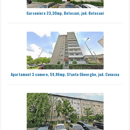
Garsoniera 23,30mp, Botosani, jud. Botosani
Apartament 3 camere, 59,96mp, Sfantu Gheorghe, jud. Covasna