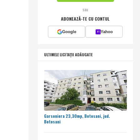
sau
ABONEAZĂ-TE CU CONTUL
Google
Yahoo
Y!
ULTIMELE LICITAȚII ADĂUGATE
Garsoniera 23,30mp, Botosani, jud.
Botosani