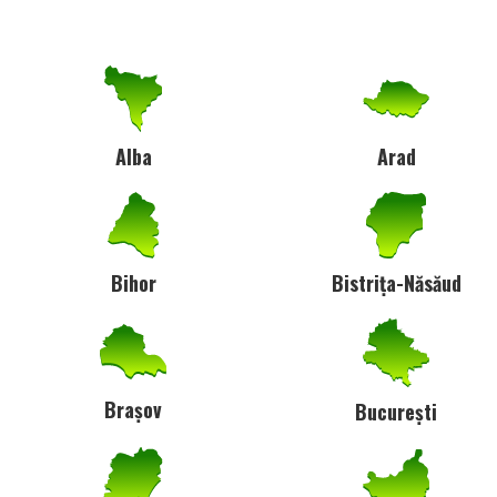
Alba
Arad
Bihor
Bistrița-Năsăud
Brașov
București