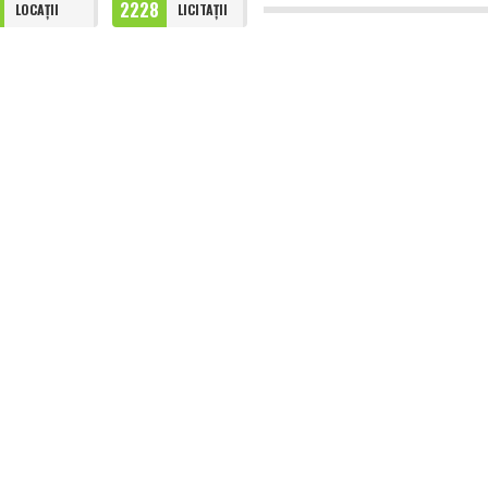
2228
LOCAȚII
LICITAȚII