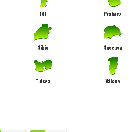
Olt
Prahova
Sibiu
Suceava
Tulcea
Vâlcea