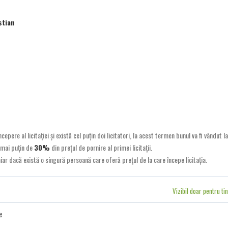
stian
epere al licitației și există cel puțin doi licitatori, la acest termen bunul va fi vândut la
 mai puțin de
30%
din prețul de pornire al primei licitații.
ar dacă există o singură persoană care oferă prețul de la care începe licitația.
Vizibil doar pentru ti