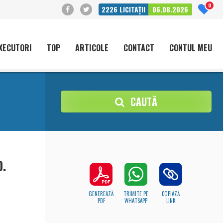
0
2226
LICITAȚII
06.08.2026
XECUTORI
TOP
ARTICOLE
CONTACT
CONTUL MEU
CAUTĂ
.
GENEREAZĂ
TRIMITE PE
COPIAZĂ
PDF
WHATSAPP
LINK