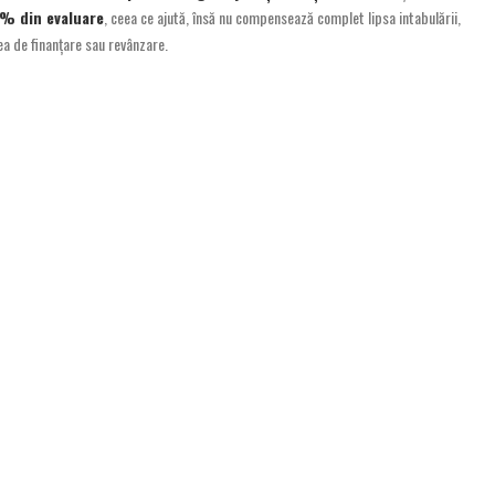
% din evaluare
, ceea ce ajută, însă nu compensează complet lipsa intabulării,
atea de finanțare sau revânzare.