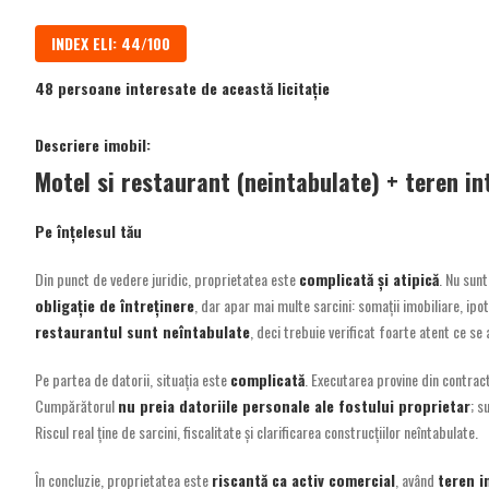
INDEX ELI: 44/100
48 persoane interesate de această licitație
Descriere imobil:
Motel si restaurant (neintabulate) + teren i
Pe înțelesul tău
Din punct de vedere juridic, proprietatea este
complicată și atipică
. Nu sun
obligație de întreținere
, dar apar mai multe sarcini: somații imobiliare, ipo
restaurantul sunt neîntabulate
, deci trebuie verificat foarte atent ce se 
Pe partea de datorii, situația este
complicată
. Executarea provine din contracte
Cumpărătorul
nu preia datoriile personale ale fostului proprietar
; s
Riscul real ține de sarcini, fiscalitate și clarificarea construcțiilor neîntabulate.
În concluzie, proprietatea este
riscantă ca activ comercial
, având
teren i