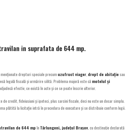
ntravilan in suprafata de 644 mp.
t menționate drepturi speciale precum
uzufruct viager
,
drept de abitație
sau
tecă legală fiscală și urmărire silită. Problema majoră este că
motelul și
adjudecă efectiv, ce există în acte și ce se poate înscrie ulterior.
 de credit, fideiusiuni și ipoteci, plus sarcini fiscale, deci nu este un dosar simplu.
uma plătită la licitație intră în procedura de executare și se distribuie conform legii.
ntravilan de 644 mp
în
Tărlungeni, județul Brașov
, cu destinație declarată