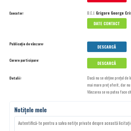
B.E.J.
Grigore George Cri
Executor:
DATE CONTACT
Publicație de vânzare:
DESCARCĂ
Cerere participare:
DESCARCĂ
Dacă nu se obține prețul de înc
Detalii:
mai mare preț oferit, dar nu
Vânzarea se va putea face chi
Notițele mele