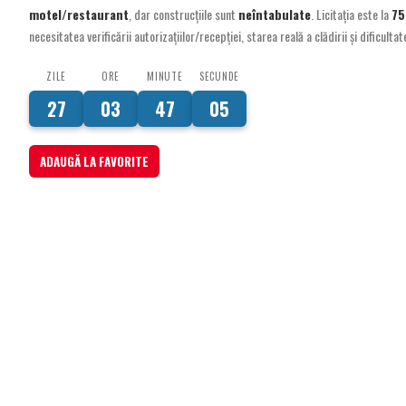
motel/restaurant
, dar construcțiile sunt
neîntabulate
. Licitația este la
75
necesitatea verificării autorizațiilor/recepției, starea reală a clădirii și dificult
ZILE
ORE
MINUTE
SECUNDE
27
03
47
03
ADAUGĂ LA FAVORITE