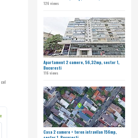
126 views
Apartament 2 camere, 56,32mp, sector 1,
Bucuresti
116 views
 cel
ne
Casa 2 camere + teren intravilan 156mp,
sector 1, Bucuresti