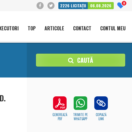
0
2226
LICITAȚII
06.08.2026
XECUTORI
TOP
ARTICOLE
CONTACT
CONTUL MEU
CAUTĂ
D.
GENEREAZĂ
TRIMITE PE
COPIAZĂ
PDF
WHATSAPP
LINK