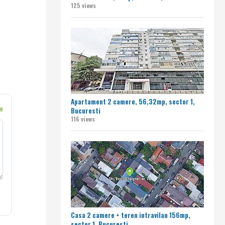
125 views
Apartament 2 camere, 56,32mp, sector 1,
ne
Bucuresti
116 views
Casa 2 camere + teren intravilan 156mp,
sector 1, Bucuresti