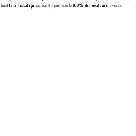
 fiind
fără instalații
, iar licitația pornește la
100% din evaluare
, ceea ce