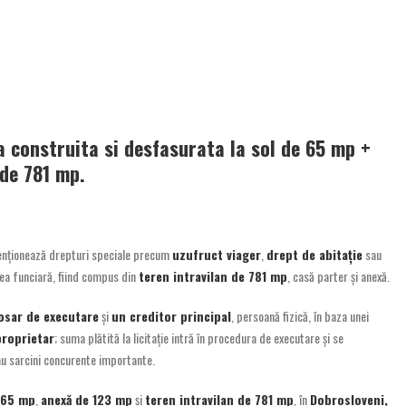
a construita si desfasurata la sol de 65 mp +
 de 781 mp.
menționează drepturi speciale precum
uzufruct viager
,
drept de abitație
sau
rtea funciară, fiind compus din
teren intravilan de 781 mp
, casă parter și anexă.
osar de executare
și
un creditor principal
, persoană fizică, în baza unei
proprietar
; suma plătită la licitație intră în procedura de executare și se
sau sarcini concurente importante.
 65 mp
,
anexă de 123 mp
și
teren intravilan de 781 mp
, în
Dobrosloveni,