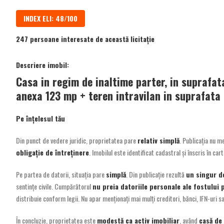
INDEX ELI: 48/100
247 persoane interesate de această licitație
Descriere imobil:
Casa in regim de inaltime parter, in suprafat
anexa 123 mp + teren intravilan in suprafata
Pe înțelesul tău
Din punct de vedere juridic, proprietatea pare
relativ simplă
. Publicația nu 
obligație de întreținere
. Imobilul este identificat cadastral și înscris în ca
Pe partea de datorii, situația pare
simplă
. Din publicație rezultă
un singur d
sentințe civile. Cumpărătorul
nu preia datoriile personale ale fostului 
distribuie conform legii. Nu apar menționați mai mulți creditori, bănci, IFN-uri 
În concluzie, proprietatea este
modestă ca activ imobiliar
, având
casă de