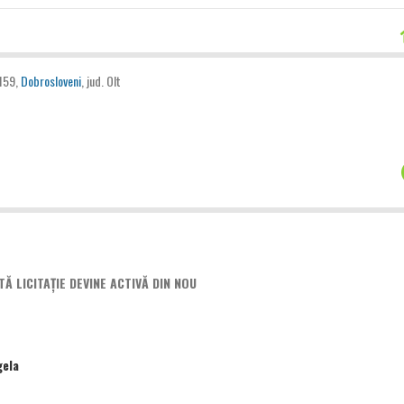
 159,
Dobrosloveni
, jud. Olt
 LICITAȚIE DEVINE ACTIVĂ DIN NOU
gela