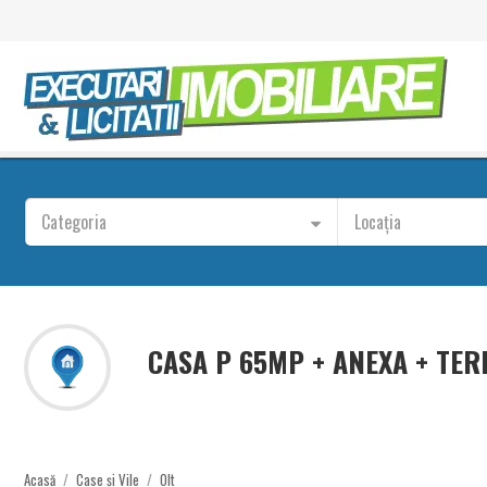
Categoria
Locația
CASA P 65MP + ANEXA + TER
Acasă
/
Case și Vile
/
Olt