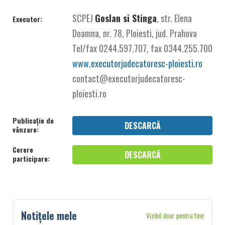
SCPEJ
Goslan si Stinga
, str. Elena
Executor:
Doamna, nr. 78, Ploiesti, jud. Prahova
Tel/fax 0244.597.707, fax 0344.255.700
www.executorjudecatoresc-ploiesti.ro
contact@executorjudecatoresc-
ploiesti.ro
Publicație de
DESCARCĂ
vânzare:
Cerere
DESCARCĂ
participare:
Notițele mele
Vizibil doar pentru tine