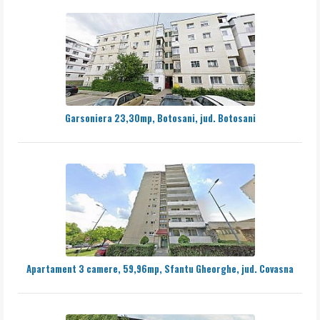
Garsoniera 23,30mp, Botosani, jud. Botosani
Apartament 3 camere, 59,96mp, Sfantu Gheorghe, jud. Covasna