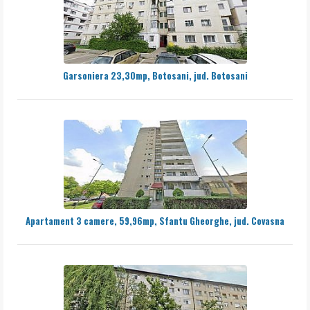
Garsoniera 23,30mp, Botosani, jud. Botosani
Apartament 3 camere, 59,96mp, Sfantu Gheorghe, jud. Covasna