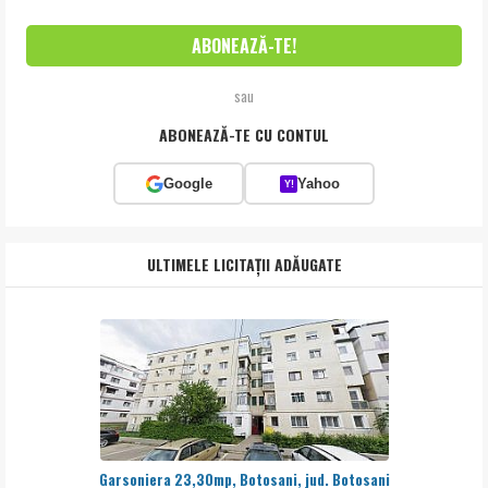
sau
ABONEAZĂ-TE CU CONTUL
Google
Yahoo
Y!
ULTIMELE LICITAȚII ADĂUGATE
Garsoniera 23,30mp, Botosani, jud. Botosani