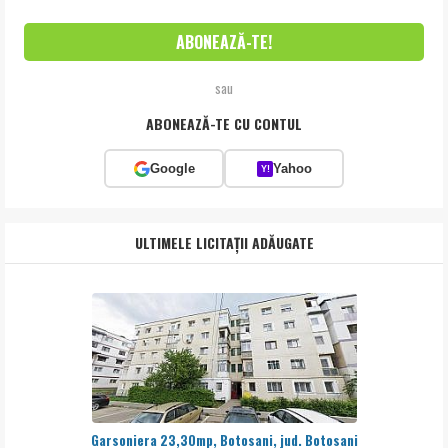
sau
ABONEAZĂ-TE CU CONTUL
Google
Yahoo
Y!
ULTIMELE LICITAȚII ADĂUGATE
Garsoniera 23,30mp, Botosani, jud. Botosani