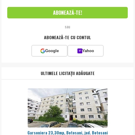
sau
ABONEAZĂ-TE CU CONTUL
Google
Yahoo
Y!
ULTIMELE LICITAȚII ADĂUGATE
Garsoniera 23,30mp, Botosani, jud. Botosani