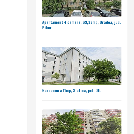
Apartament 4 camere, 69,99mp, Oradea, jud.
Bihor
Garsoniera 11mp, Slatina, jud. Olt