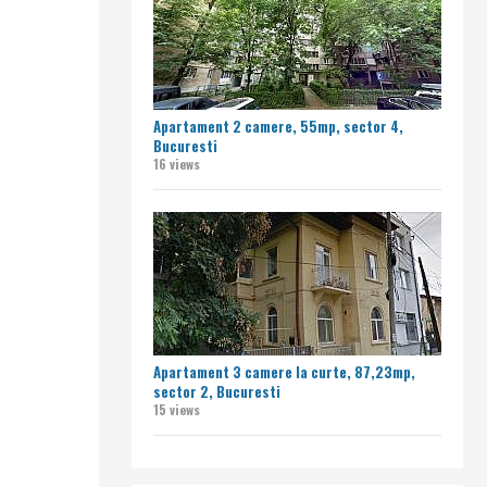
Apartament 2 camere, 55mp, sector 4,
Bucuresti
16 views
Apartament 3 camere la curte, 87,23mp,
sector 2, Bucuresti
15 views