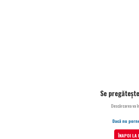
Se pregătește
Descărcarea va î
Dacă nu porne
ÎNAPOI LA