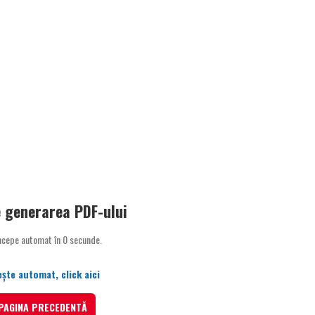
 generarea PDF-ului
ncepe automat în
0
secunde.
ște automat, click aici
 PAGINA PRECEDENTĂ