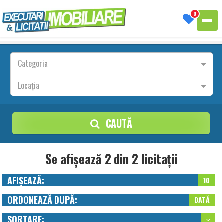
0
Categoria
Locația
CAUTĂ
Se afișează 2 din 2 licitații
AFIȘEAZĂ:
10
ORDONEAZĂ DUPĂ:
DATĂ
SORTARE: