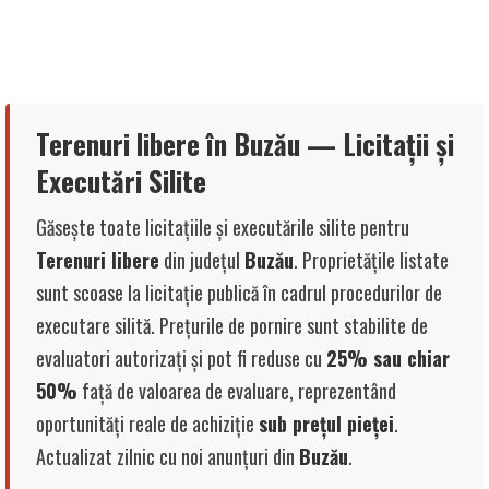
Terenuri libere în Buzău — Licitații și
Executări Silite
Găsește toate licitațiile și executările silite pentru
Terenuri libere
din județul
Buzău
. Proprietățile listate
sunt scoase la licitație publică în cadrul procedurilor de
executare silită. Prețurile de pornire sunt stabilite de
evaluatori autorizați și pot fi reduse cu
25% sau chiar
50%
față de valoarea de evaluare, reprezentând
oportunități reale de achiziție
sub prețul pieței
.
Actualizat zilnic cu noi anunțuri din
Buzău
.