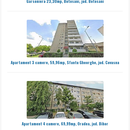
Garsoniera 23,30mp, Botosani, jud. Botosani
Apartament 3 camere, 59,96mp, Sfantu Gheorghe, jud. Covasna
Apartament 4 camere, 69,99mp, Oradea, jud. Bihor