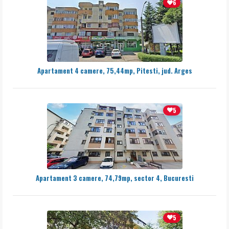
6
Apartament 4 camere, 75,44mp, Pitesti, jud. Arges
5
Apartament 3 camere, 74,79mp, sector 4, Bucuresti
5