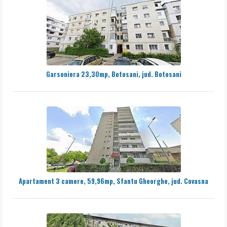
Garsoniera 23,30mp, Botosani, jud. Botosani
Apartament 3 camere, 59,96mp, Sfantu Gheorghe, jud. Covasna