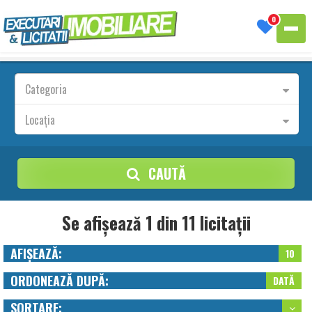
0
Categoria
Locația
CAUTĂ
Se afișează 1 din 11 licitații
AFIȘEAZĂ:
10
ORDONEAZĂ DUPĂ:
DATĂ
SORTARE: