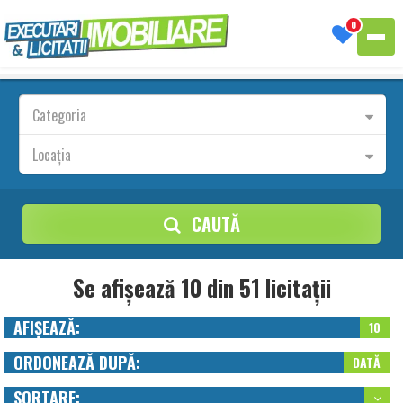
0
Categoria
Locația
CAUTĂ
Se afișează 10 din 51 licitații
AFIȘEAZĂ:
10
ORDONEAZĂ DUPĂ:
DATĂ
SORTARE: