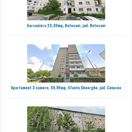
Garsoniera 23,30mp, Botosani, jud. Botosani
Apartament 3 camere, 59,96mp, Sfantu Gheorghe, jud. Covasna