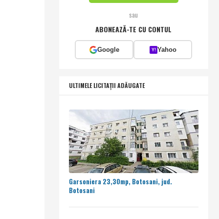
sau
ABONEAZĂ-TE CU CONTUL
Google
Yahoo
Y!
ULTIMELE LICITAȚII ADĂUGATE
Garsoniera 23,30mp, Botosani, jud.
Botosani