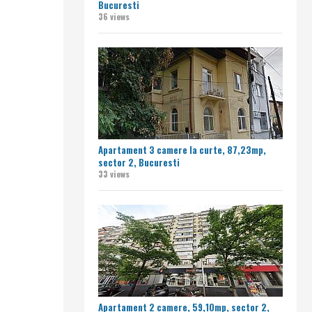
Bucuresti
36 views
Apartament 3 camere la curte, 87,23mp,
sector 2, Bucuresti
33 views
Apartament 2 camere, 59,10mp, sector 2,