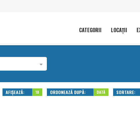
CATEGORII
LOCAȚII
E
AFIȘEAZĂ:
ORDONEAZĂ DUPĂ:
SORTARE:
10
DATĂ